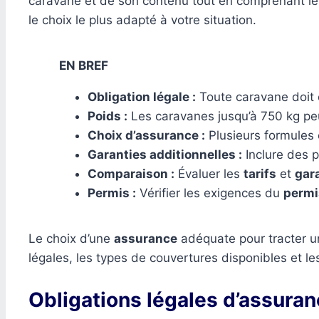
caravane et de son contenu tout en comprenant les 
le choix le plus adapté à votre situation.
EN BREF
Obligation légale :
Toute caravane doit 
Poids :
Les caravanes jusqu’à 750 kg peu
Choix d’assurance :
Plusieurs formules e
Garanties additionnelles :
Inclure des 
Comparaison :
Évaluer les
tarifs
et
gar
Permis :
Vérifier les exigences du
permi
Le choix d’une
assurance
adéquate pour tracter un
légales, les types de couvertures disponibles et le
Obligations légales d’assura