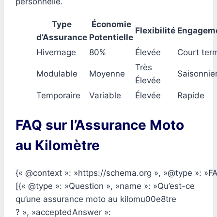
personnelle.
Type
Économie
Flexibilité
Engagem
d’Assurance
Potentielle
Hivernage
80%
Élevée
Court ter
Très
Modulable
Moyenne
Saisonnie
Élevée
Temporaire
Variable
Élevée
Rapide
FAQ sur l’Assurance Moto
au Kilomètre
{« @context »: »https://schema.org », »@type »: »F
[{« @type »: »Question », »name »: »Qu’est-ce
qu’une assurance moto au kilomu00e8tre
? », »acceptedAnswer »: