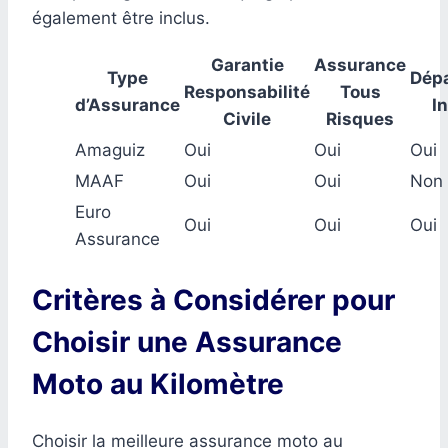
également être inclus.
Garantie
Assurance
Type
Dép
Responsabilité
Tous
d’Assurance
I
Civile
Risques
Amaguiz
Oui
Oui
Oui
MAAF
Oui
Oui
Non
Euro
Oui
Oui
Oui
Assurance
Critères à Considérer pour
Choisir une Assurance
Moto au Kilomètre
Choisir la meilleure assurance moto au