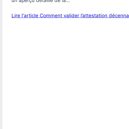
un aperçu détaillé de la…
Lire l'article
Comment valider l’attestation décennal