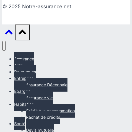
© 2025 Notre-assurance.net
Assurance
Auto
Deux roues
Entreprise
Assurance Décennale
Epargne
Assurance vie
Habitation
Crédit à la consommation
Rachat de crédits
Santé
Devis mutuelle