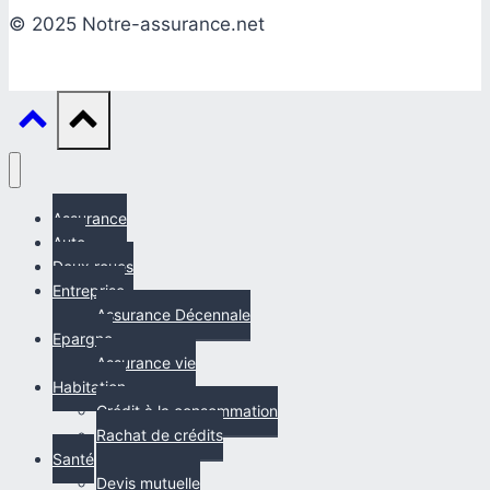
© 2025 Notre-assurance.net
Assurance
Auto
Deux roues
Entreprise
Assurance Décennale
Epargne
Assurance vie
Habitation
Crédit à la consommation
Rachat de crédits
Santé
Devis mutuelle