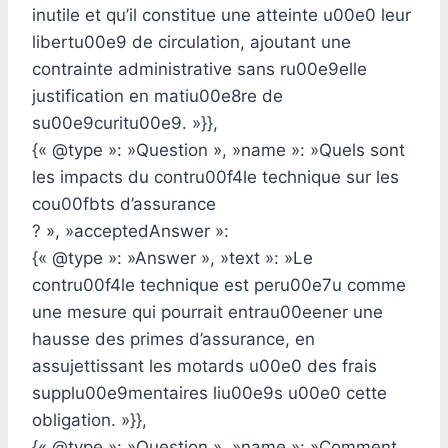
inutile et qu’il constitue une atteinte u00e0 leur
libertu00e9 de circulation, ajoutant une
contrainte administrative sans ru00e9elle
justification en matiu00e8re de
su00e9curitu00e9. »}},
{« @type »: »Question », »name »: »Quels sont
les impacts du contru00f4le technique sur les
cou00fbts d’assurance
? », »acceptedAnswer »:
{« @type »: »Answer », »text »: »Le
contru00f4le technique est peru00e7u comme
une mesure qui pourrait entrau00eener une
hausse des primes d’assurance, en
assujettissant les motards u00e0 des frais
supplu00e9mentaires liu00e9s u00e0 cette
obligation. »}},
{« @type »: »Question », »name »: »Comment