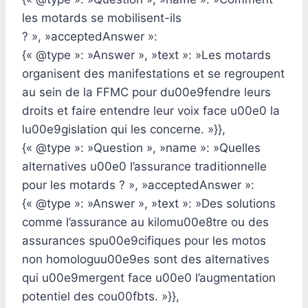
les motards se mobilisent-ils
? », »acceptedAnswer »:
{« @type »: »Answer », »text »: »Les motards
organisent des manifestations et se regroupent
au sein de la FFMC pour du00e9fendre leurs
droits et faire entendre leur voix face u00e0 la
lu00e9gislation qui les concerne. »}},
{« @type »: »Question », »name »: »Quelles
alternatives u00e0 l’assurance traditionnelle
pour les motards ? », »acceptedAnswer »:
{« @type »: »Answer », »text »: »Des solutions
comme l’assurance au kilomu00e8tre ou des
assurances spu00e9cifiques pour les motos
non homologuu00e9es sont des alternatives
qui u00e9mergent face u00e0 l’augmentation
potentiel des cou00fbts. »}},